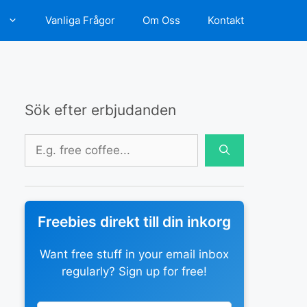
d
Vanliga Frågor
Om Oss
Kontakt
Sök efter erbjudanden
Sök
efter:
Freebies direkt till din inkorg
Want free stuff in your email inbox
regularly? Sign up for free!
Leave