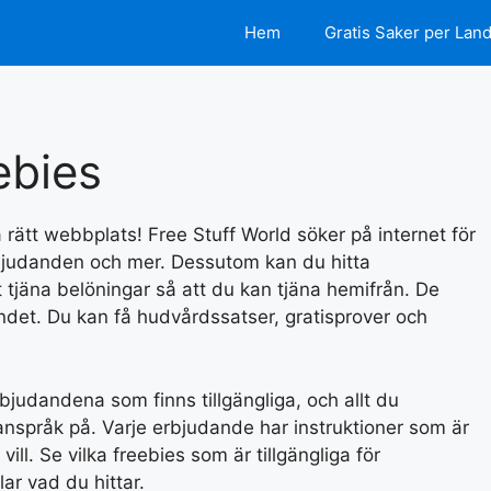
Hem
Gratis Saker per Lan
ebies
å rätt webbplats! Free Stuff World söker på internet för
 erbjudanden och mer. Dessutom kan du hitta
tjäna belöningar så att du kan tjäna hemifrån. De
det. Du kan få hudvårdssatser, gratisprover och
bjudandena som finns tillgängliga, och allt du
 anspråk på. Varje erbjudande har instruktioner som är
vill. Se vilka freebies som är tillgängliga för
lar vad du hittar.