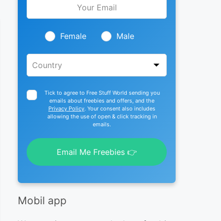
this
field
blank
Female
Male
Tick to agree to Free Stuff World sending you
emails about freebies and offers, and the
Privacy Policy
. Your consent also includes
allowing the use of open & click tracking in
emails.
Email Me Freebies 👉
Mobil app