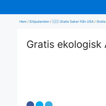
Hoppa
till
innehåll
Hem
/
Erbjudanden
/
🇺🇸 Gratis Saker från USA
/
Grati
Gratis ekologisk