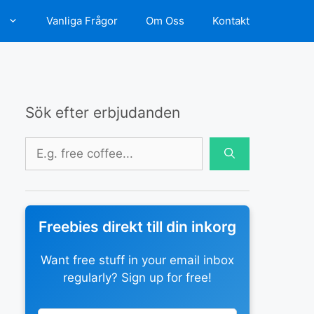
d
Vanliga Frågor
Om Oss
Kontakt
Sök efter erbjudanden
Sök
efter:
Freebies direkt till din inkorg
Want free stuff in your email inbox
regularly? Sign up for free!
Leave