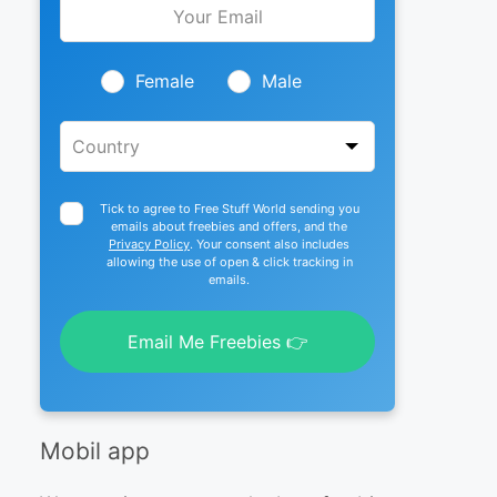
this
field
blank
Female
Male
Tick to agree to Free Stuff World sending you
emails about freebies and offers, and the
Privacy Policy
. Your consent also includes
allowing the use of open & click tracking in
emails.
Email Me Freebies 👉
Mobil app