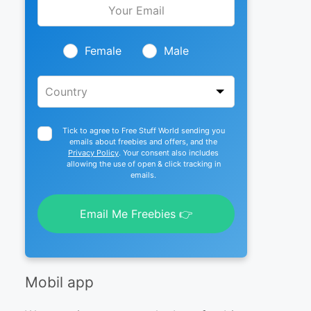
this
field
blank
Female
Male
Tick to agree to Free Stuff World sending you
emails about freebies and offers, and the
Privacy Policy
. Your consent also includes
allowing the use of open & click tracking in
emails.
Email Me Freebies 👉
Mobil app