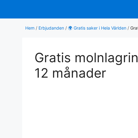
Hoppa
till
innehåll
Hem
/
Erbjudanden
/
🌍 Gratis saker i Hela Världen
/
Gra
Gratis molnlagri
12 månader