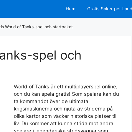
Hem
Gratis Saker per Lan
tis World of Tanks-spel och startpaket
Tanks-spel och
World of Tanks är ett multiplayerspel online,
och du kan spela gratis! Som spelare kan du
ta kommandot över de ultimata
krigsmaskinerna och njuta av striderna på
olika kartor som väcker historiska platser till
liv. Du kommer att kunna strida mot andra
spelare i legendariska stridsvagnar som