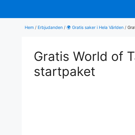
Hoppa
till
innehåll
Hem
/
Erbjudanden
/
🌍 Gratis saker i Hela Världen
/
Gra
Gratis World of 
startpaket