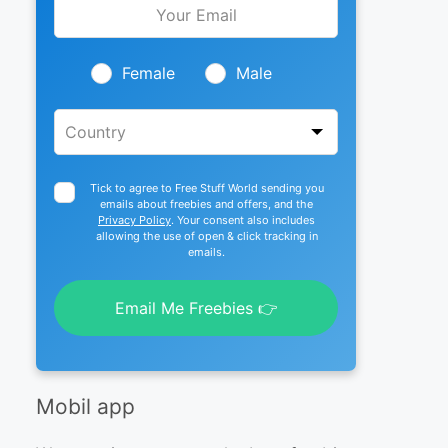
this
field
blank
Female
Male
Tick to agree to Free Stuff World sending you
emails about freebies and offers, and the
Privacy Policy
. Your consent also includes
allowing the use of open & click tracking in
emails.
Email Me Freebies 👉
Mobil app