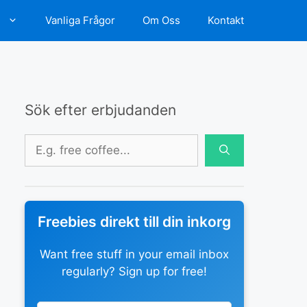
d
Vanliga Frågor
Om Oss
Kontakt
Sök efter erbjudanden
Sök
efter:
Freebies direkt till din inkorg
Want free stuff in your email inbox
regularly? Sign up for free!
Leave