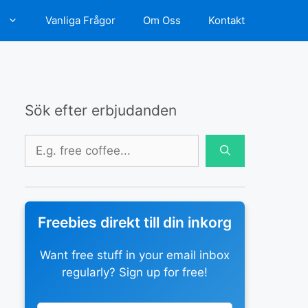
d
Vanliga Frågor
Om Oss
Kontakt
Sök efter erbjudanden
Sök
efter:
Freebies direkt till din inkorg
Want free stuff in your email inbox
regularly? Sign up for free!
Leave