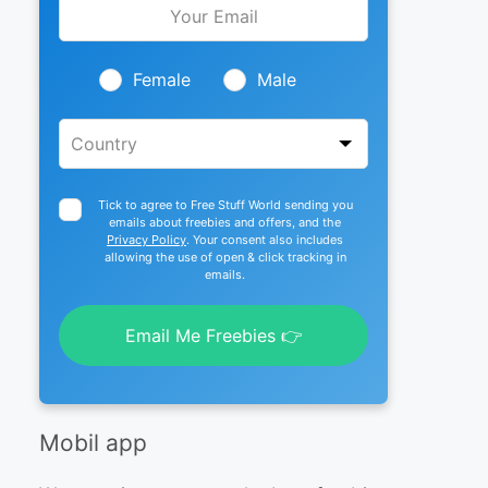
this
field
blank
Female
Male
Tick to agree to Free Stuff World sending you
emails about freebies and offers, and the
Privacy Policy
. Your consent also includes
allowing the use of open & click tracking in
emails.
Email Me Freebies 👉
Mobil app