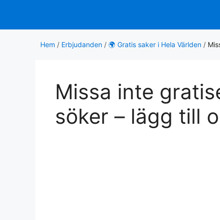
Hoppa
till
innehåll
Hem
/
Erbjudanden
/
🌍 Gratis saker i Hela Världen
/
Mis
Missa inte grati
söker – lägg till