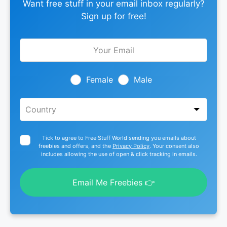
Want free stuff in your email inbox regularly?
Sign up for free!
Leave
this
field
blank
Female
Male
Tick to agree to Free Stuff World sending you emails about
freebies and offers, and the
Privacy Policy
. Your consent also
includes allowing the use of open & click tracking in emails.
Email Me Freebies 👉