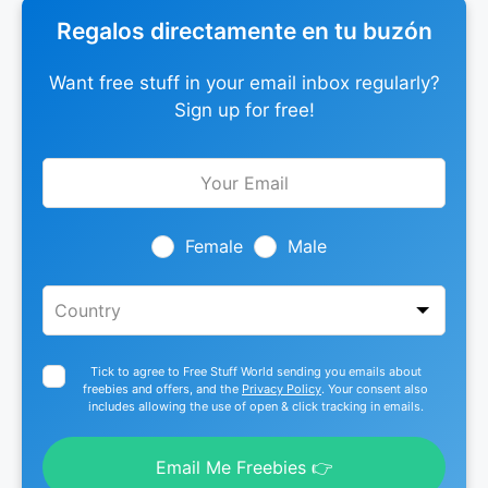
Regalos directamente en tu buzón
Want free stuff in your email inbox regularly?
Sign up for free!
Leave
this
field
blank
Female
Male
Tick to agree to Free Stuff World sending you emails about
freebies and offers, and the
Privacy Policy
. Your consent also
includes allowing the use of open & click tracking in emails.
Email Me Freebies 👉