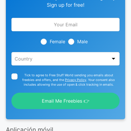
Sign up for free!
Leave
this
field
blank
Female
Male
Tick to agree to Free Stuff World sending you emails about
freebies and offers, and the
Privacy Policy
. Your consent also
includes allowing the use of open & click tracking in emails.
Email Me Freebies 👉
Aplicación móvil