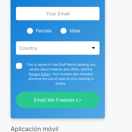
Leave
this
field
blank
Female
Male
Tick to agree to Free Stuff World sending you
emails about freebies and offers, and the
Privacy Policy
. Your consent also includes
allowing the use of open & click tracking in
emails.
Email Me Freebies 👉
Aplicación móvil