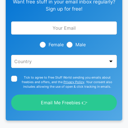
Want free stuff in your email inbox regularly?
Sign up for free!
Leave
this
field
blank
Female
Male
Tick to agree to Free Stuff World sending you emails about
freebies and offers, and the
Privacy Policy
. Your consent also
includes allowing the use of open & click tracking in emails.
Email Me Freebies 👉