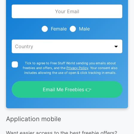
Leave
this
field
blank
Female
Male
Tick to agree to Free Stuff World sending you emails about
freebies and offers, and the
Privacy Policy
. Your consent also
includes allowing the use of open & click tracking in emails.
Email Me Freebies 👉
Application mobile
Want easier access to the best freebie offers?