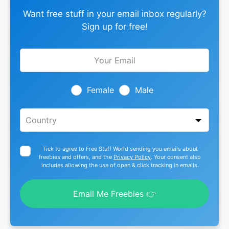
Want free stuff in your email inbox regularly?
Sign up for free!
Leave
this
field
blank
Female
Male
Tick to agree to Free Stuff World sending you emails about
freebies and offers, and the
Privacy Policy
. Your consent also
includes allowing the use of open & click tracking in emails.
Email Me Freebies 👉