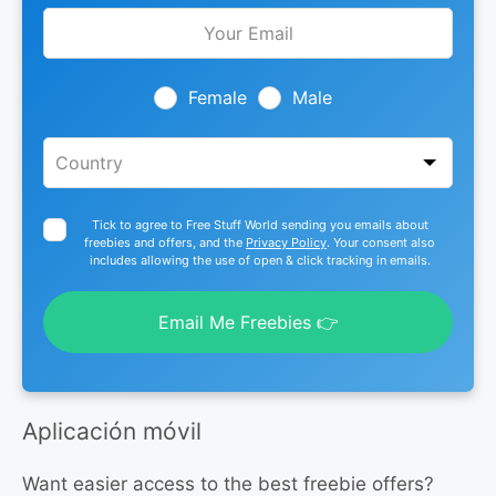
Leave
this
field
blank
Female
Male
Tick to agree to Free Stuff World sending you emails about
freebies and offers, and the
Privacy Policy
. Your consent also
includes allowing the use of open & click tracking in emails.
Email Me Freebies 👉
Aplicación móvil
Want easier access to the best freebie offers?