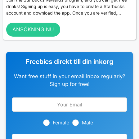
drinks! Signing up is easy, you have to create a Starbucks
account and download the app. Once you are verified,...
ANSÖKNING NU
Freebies direkt till din inkorg
Want free stuff in your email inbox regularly?
Sign up for free!
Leave
this
field
blank
Female
Male