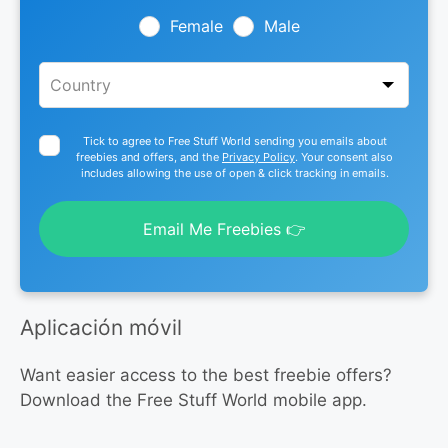
field
blank
Female
Male
Tick to agree to Free Stuff World sending you emails about
freebies and offers, and the
Privacy Policy
. Your consent also
includes allowing the use of open & click tracking in emails.
Email Me Freebies 👉
Aplicación móvil
Want easier access to the best freebie offers?
Download the Free Stuff World mobile app.