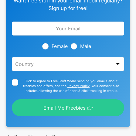
Want free stuff in your email inbox regularly?
Sign up for free!
Leave
this
field
blank
Female
Male
Tick to agree to Free Stuff World sending you emails about
freebies and offers, and the
Privacy Policy
. Your consent also
includes allowing the use of open & click tracking in emails.
Email Me Freebies 👉