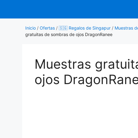
Saltar
al
contenido
Inicio
/
Ofertas
/
🇸🇬 Regalos de Singapur
/
Muestras de
gratuitas de sombras de ojos DragonRanee
Muestras gratui
ojos DragonRan