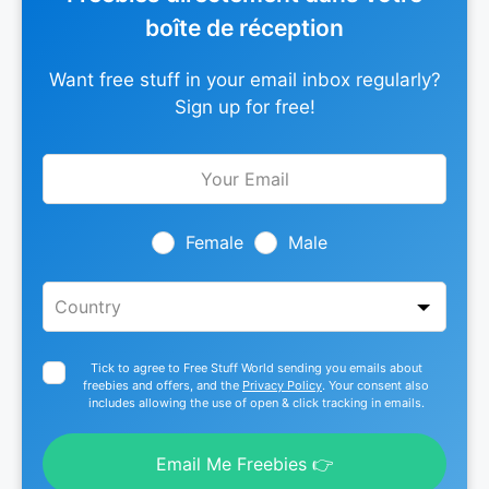
boîte de réception
Want free stuff in your email inbox regularly?
Sign up for free!
Leave
this
field
blank
Female
Male
Tick to agree to Free Stuff World sending you emails about
freebies and offers, and the
Privacy Policy
. Your consent also
includes allowing the use of open & click tracking in emails.
Email Me Freebies 👉