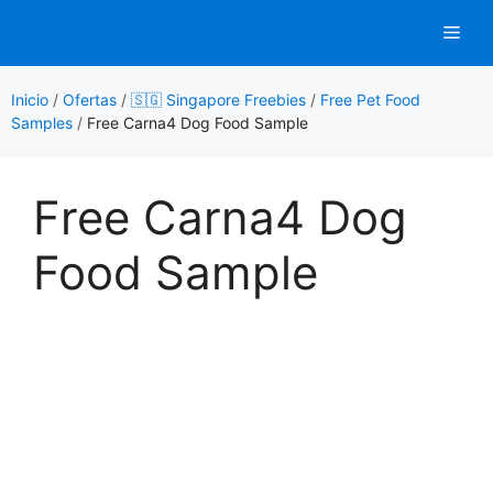
Saltar
Men
al
contenido
Inicio
/
Ofertas
/
🇸🇬 Singapore Freebies
/
Free Pet Food
Samples
/
Free Carna4 Dog Food Sample
Free Carna4 Dog
Food Sample