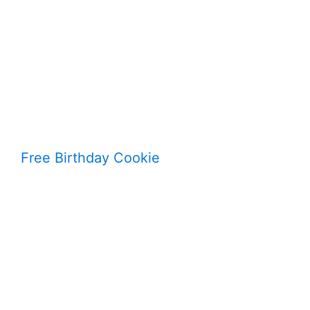
Free Birthday Cookie