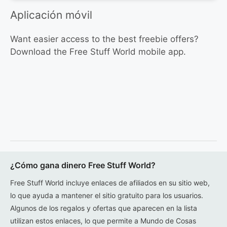
Aplicación móvil
Want easier access to the best freebie offers?
Download the Free Stuff World mobile app.
¿Cómo gana dinero Free Stuff World?
Free Stuff World incluye enlaces de afiliados en su sitio web,
lo que ayuda a mantener el sitio gratuito para los usuarios.
Algunos de los regalos y ofertas que aparecen en la lista
utilizan estos enlaces, lo que permite a Mundo de Cosas