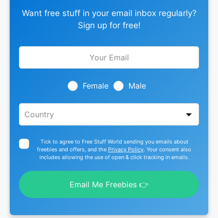
Want free stuff in your email inbox regularly?
Sign up for free!
Leave
this
field
blank
Female
Male
Tick to agree to Free Stuff World sending you emails about
freebies and offers, and the
Privacy Policy
. Your consent also
includes allowing the use of open & click tracking in emails.
Email Me Freebies 👉