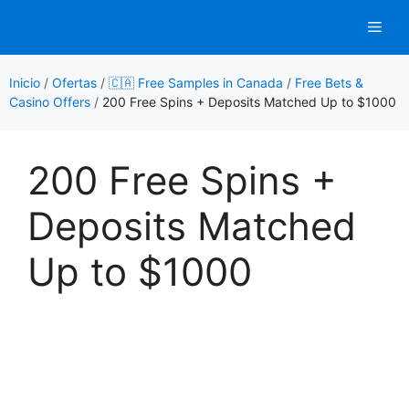
Saltar
Men
al
contenido
Inicio
/
Ofertas
/
🇨🇦 Free Samples in Canada
/
Free Bets &
Casino Offers
/
200 Free Spins + Deposits Matched Up to $1000
200 Free Spins +
Deposits Matched
Up to $1000