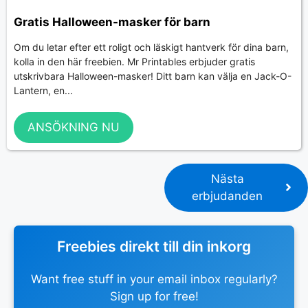
Gratis Halloween-masker för barn
Om du letar efter ett roligt och läskigt hantverk för dina barn,
kolla in den här freebien. Mr Printables erbjuder gratis
utskrivbara Halloween-masker! Ditt barn kan välja en Jack-O-
Lantern, en...
ANSÖKNING NU
Nästa
erbjudanden
Freebies direkt till din inkorg
Want free stuff in your email inbox regularly?
Sign up for free!