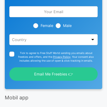
Leave
this
field
blank
Female
Male
Tick to agree to Free Stuff World sending you emails about
freebies and offers, and the
Privacy Policy
. Your consent also
includes allowing the use of open & click tracking in emails.
Email Me Freebies 👉
Mobil app