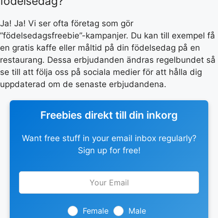
födelsedag?
Ja! Ja! Vi ser ofta företag som gör
”födelsedagsfreebie”-kampanjer. Du kan till exempel få
en gratis kaffe eller måltid på din födelsedag på en
restaurang. Dessa erbjudanden ändras regelbundet så
se till att följa oss på sociala medier för att hålla dig
uppdaterad om de senaste erbjudandena.
Freebies direkt till din inkorg
Want free stuff in your email inbox regularly?
Sign up for free!
Leave
this
field
blank
Female
Male