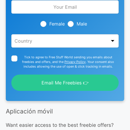
Leave
this
field
blank
Female
Male
Tick to agree to Free Stuff World sending you emails about
freebies and offers, and the
Privacy Policy
. Your consent also
includes allowing the use of open & click tracking in emails.
Email Me Freebies 👉
Aplicación móvil
Want easier access to the best freebie offers?