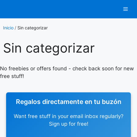
Saltar
Men
al
contenido
Inicio
/
Sin categorizar
Sin categorizar
No freebies or offers found - check back soon for new
free stuff!
Regalos directamente en tu buzón
Want free stuff in your email inbox regularly?
Sign up for free!