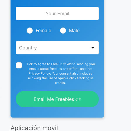
Leave
this
field
blank
Female
Male
Tick to agree to Free Stuff World sending you
emails about freebies and offers, and the
Privacy Policy
. Your consent also includes
allowing the use of open & click tracking in
emails.
Email Me Freebies 👉
Aplicación móvil