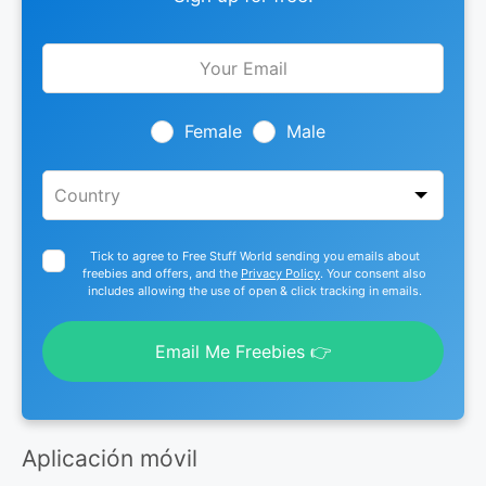
Leave
this
field
blank
Female
Male
Tick to agree to Free Stuff World sending you emails about
freebies and offers, and the
Privacy Policy
. Your consent also
includes allowing the use of open & click tracking in emails.
Email Me Freebies 👉
Aplicación móvil