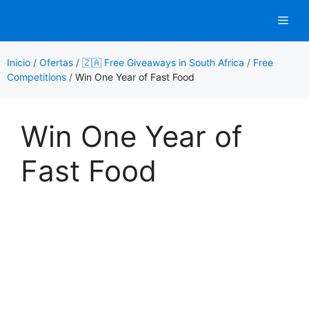
Saltar
Men
al
contenido
Inicio
/
Ofertas
/
🇿🇦 Free Giveaways in South Africa
/
Free
Competitions
/
Win One Year of Fast Food
Win One Year of
Fast Food