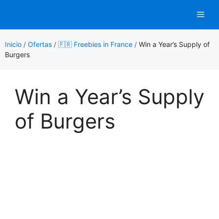
Saltar
Men
al
contenido
Inicio
/
Ofertas
/
🇫🇷 Freebies in France
/
Win a Year’s Supply of
Burgers
Win a Year’s Supply
of Burgers