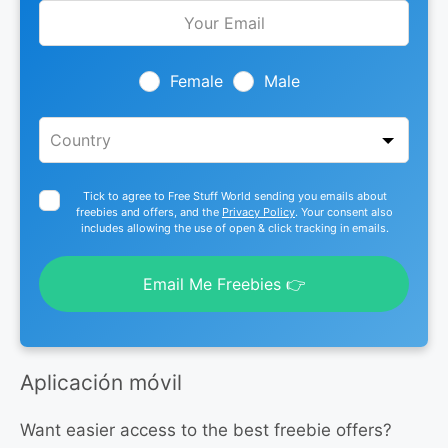
Leave
this
field
blank
Female
Male
Tick to agree to Free Stuff World sending you emails about
freebies and offers, and the
Privacy Policy
. Your consent also
includes allowing the use of open & click tracking in emails.
Email Me Freebies 👉
Aplicación móvil
Want easier access to the best freebie offers?