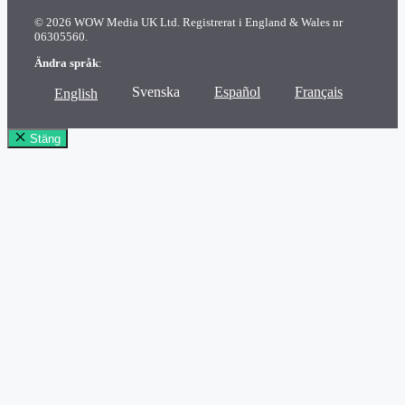
© 2026 WOW Media UK Ltd. Registrerat i England & Wales nr
06305560.
Ändra språk
:
Svenska
Español
Français
English
Stäng