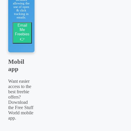
allowing the
use of open
& click
tracking in
emails.
Email
Me
Freebies
👉
Mobil
app
Want easier
access to the
best freebie
offers?
Download
the Free Stuff
World mobile
app.