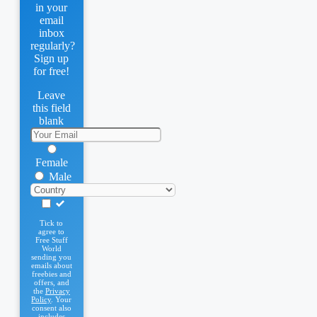
in your
email
inbox
regularly?
Sign up
for free!
Leave
this field
blank
Female
Male
Tick to
agree to
Free Stuff
World
sending you
emails about
freebies and
offers, and
the
Privacy
Policy
. Your
consent also
includes