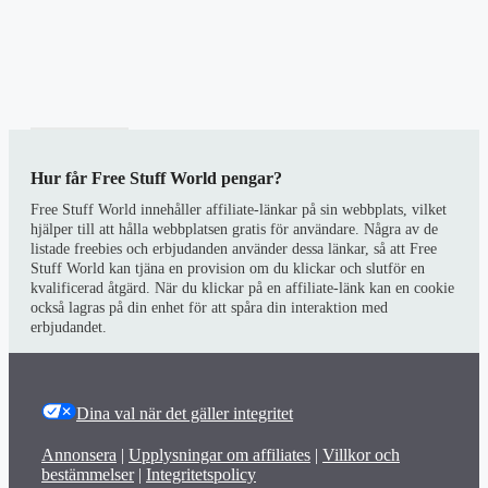
Hur får Free Stuff World pengar?
Free Stuff World innehåller affiliate-länkar på sin webbplats, vilket
hjälper till att hålla webbplatsen gratis för användare. Några av de
listade freebies och erbjudanden använder dessa länkar, så att Free
Stuff World kan tjäna en provision om du klickar och slutför en
kvalificerad åtgärd. När du klickar på en affiliate-länk kan en cookie
också lagras på din enhet för att spåra din interaktion med
erbjudandet.
Dina val när det gäller integritet
Annonsera
|
Upplysningar om affiliates
|
Villkor och
bestämmelser
|
Integritetspolicy