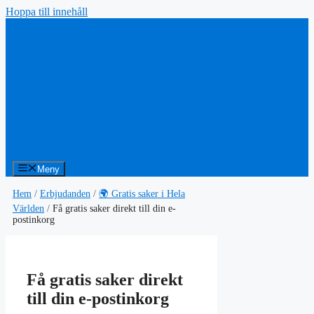
Hoppa till innehåll
Meny
Hem
/
Erbjudanden
/
🌍 Gratis saker i Hela
Världen
/
Få gratis saker direkt till din e-
postinkorg
Få gratis saker direkt
till din e-postinkorg