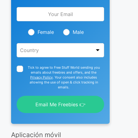
Leave
this
field
blank
Female
Male
Tick to agree to Free Stuff World sending you
emails about freebies and offers, and the
Privacy Policy
. Your consent also includes
allowing the use of open & click tracking in
emails.
Email Me Freebies 👉
Aplicación móvil