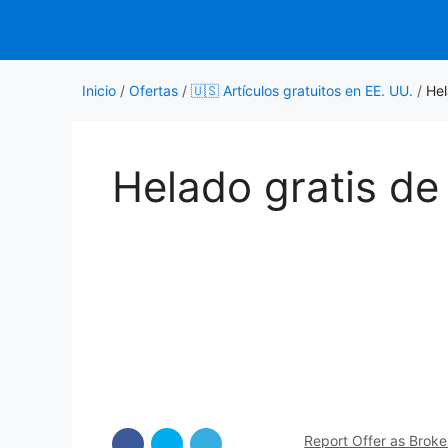
Saltar
al
contenido
Inicio
/
Ofertas
/
🇺🇸 Artículos gratuitos en EE. UU.
/
Hel
Helado gratis de
Report Offer as Brok