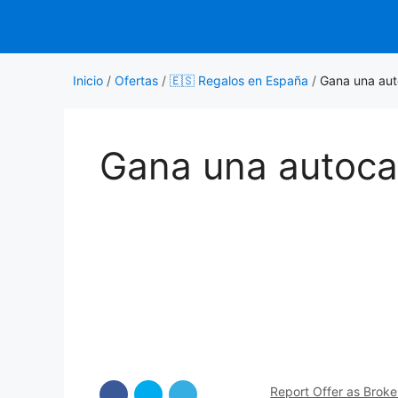
Saltar
al
contenido
Inicio
/
Ofertas
/
🇪🇸 Regalos en España
/
Gana una au
Gana una autoca
Report Offer as Brok