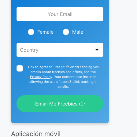
Leave
this
field
blank
Female
Male
Tick to agree to Free Stuff World sending you
emails about freebies and offers, and the
Privacy Policy
. Your consent also includes
allowing the use of open & click tracking in
emails.
Email Me Freebies 👉
Aplicación móvil