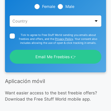
field
blank
Female
Male
Tick to agree to Free Stuff World sending you emails about
freebies and offers, and the
Privacy Policy
. Your consent also
includes allowing the use of open & click tracking in emails.
Email Me Freebies 👉
Aplicación móvil
Want easier access to the best freebie offers?
Download the Free Stuff World mobile app.