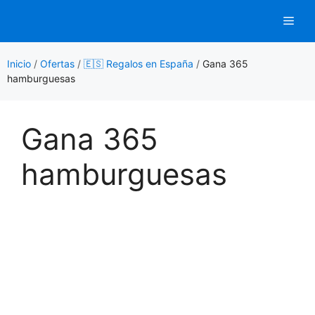
Saltar
Men
al
contenido
Inicio
/
Ofertas
/
🇪🇸 Regalos en España
/
Gana 365
hamburguesas
Gana 365
hamburguesas