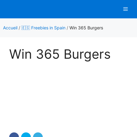
Aller
Men
au
contenu
Accueil
/
🇪🇸 Freebies in Spain
/
Win 365 Burgers
Win 365 Burgers