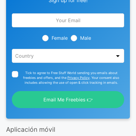
Sign up for free!
Leave
this
field
blank
Female
Male
Tick to agree to Free Stuff World sending you emails about
freebies and offers, and the
Privacy Policy
. Your consent also
includes allowing the use of open & click tracking in emails.
Email Me Freebies 👉
Aplicación móvil