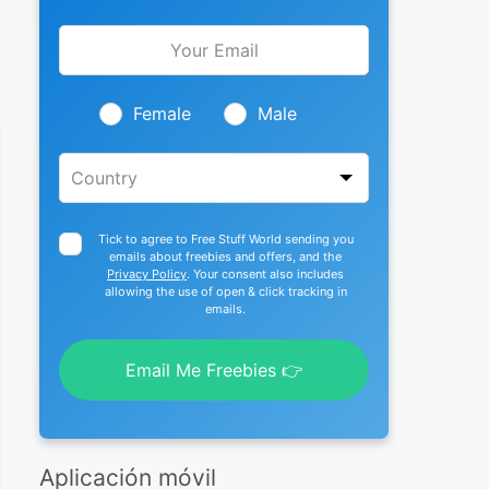
Leave
this
field
blank
Female
Male
Tick to agree to Free Stuff World sending you
emails about freebies and offers, and the
Privacy Policy
. Your consent also includes
allowing the use of open & click tracking in
emails.
Email Me Freebies 👉
Aplicación móvil