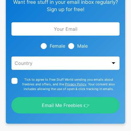
Want free stuff in your email inbox regularly?
Sign up for free!
Leave
this
field
blank
Female
Male
Tick to agree to Free Stuff World sending you emails about
freebies and offers, and the
Privacy Policy
. Your consent also
includes allowing the use of open & click tracking in emails.
Email Me Freebies 👉