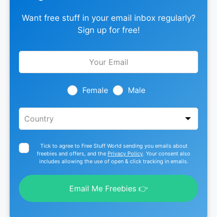
Want free stuff in your email inbox regularly?
Sign up for free!
Leave
this
field
blank
Female
Male
Tick to agree to Free Stuff World sending you emails about
freebies and offers, and the
Privacy Policy
. Your consent also
includes allowing the use of open & click tracking in emails.
Email Me Freebies 👉