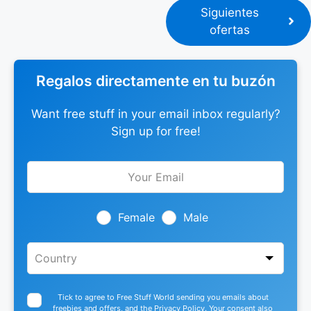
Siguientes
ofertas
Regalos directamente en tu buzón
Want free stuff in your email inbox regularly?
Sign up for free!
Leave
this
field
blank
Female
Male
Tick to agree to Free Stuff World sending you emails about
freebies and offers, and the
Privacy Policy
. Your consent also