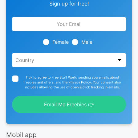
Sign up for free!
Leave
this
field
blank
Female
Male
Tick to agree to Free Stuff World sending you emails about
freebies and offers, and the
Privacy Policy
. Your consent also
includes allowing the use of open & click tracking in emails.
Email Me Freebies 👉
Mobil app