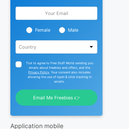
Leave
this
field
blank
Female
Male
Tick to agree to Free Stuff World sending you
emails about freebies and offers, and the
Privacy Policy
. Your consent also includes
allowing the use of open & click tracking in
emails.
Email Me Freebies 👉
Application mobile