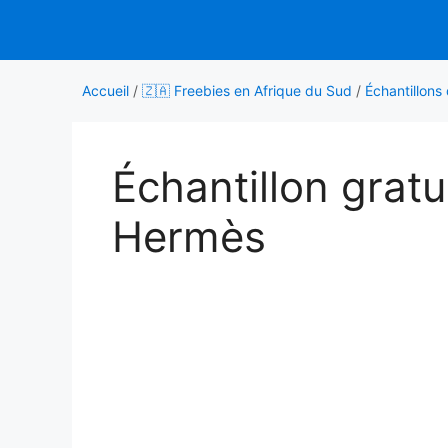
Aller
au
contenu
Accueil
/
🇿🇦 Freebies en Afrique du Sud
/
Échantillons
Échantillon grat
Hermès