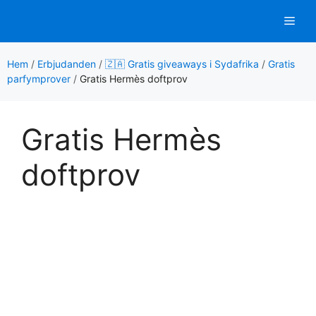
Hoppa
Men
till
innehåll
Hem
/
Erbjudanden
/
🇿🇦 Gratis giveaways i Sydafrika
/
Gratis
parfymprover
/
Gratis Hermès doftprov
Gratis Hermès
doftprov