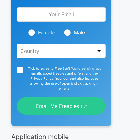
Leave
this
field
blank
Female
Male
Tick to agree to Free Stuff World sending you
emails about freebies and offers, and the
Privacy Policy
. Your consent also includes
allowing the use of open & click tracking in
emails.
Email Me Freebies 👉
Application mobile