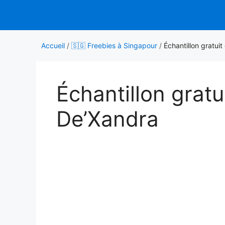
Aller
au
contenu
Accueil
/
🇸🇬 Freebies à Singapour
/
Échantillon gratui
Échantillon grat
De’Xandra