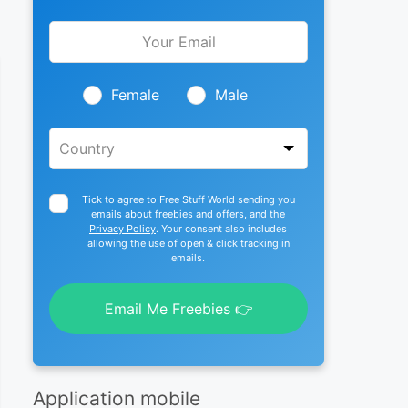
Leave
this
field
blank
Female
Male
Tick to agree to Free Stuff World sending you
emails about freebies and offers, and the
Privacy Policy
. Your consent also includes
allowing the use of open & click tracking in
emails.
Email Me Freebies 👉
Application mobile