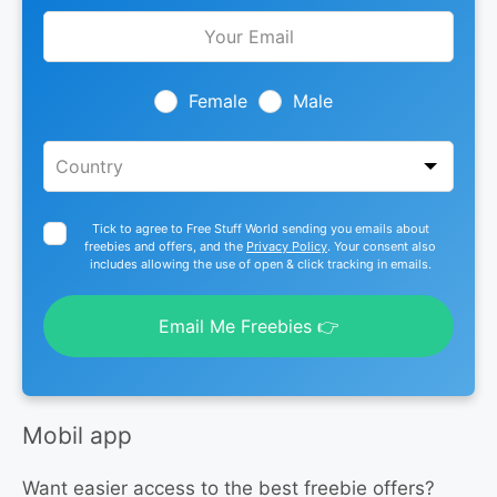
Leave
this
field
blank
Female
Male
Tick to agree to Free Stuff World sending you emails about
freebies and offers, and the
Privacy Policy
. Your consent also
includes allowing the use of open & click tracking in emails.
Email Me Freebies 👉
Mobil app
Want easier access to the best freebie offers?