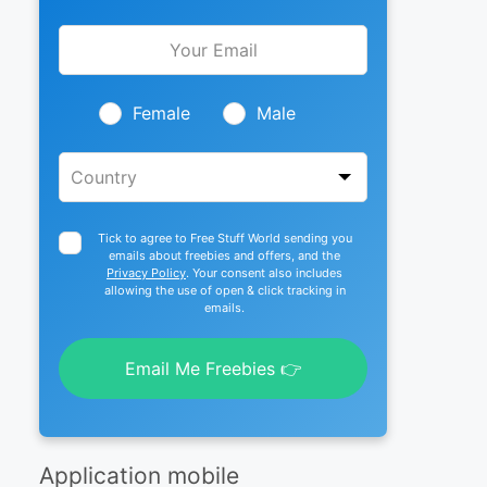
Leave
this
field
blank
Female
Male
Tick to agree to Free Stuff World sending you
emails about freebies and offers, and the
Privacy Policy
. Your consent also includes
allowing the use of open & click tracking in
emails.
Email Me Freebies 👉
Application mobile