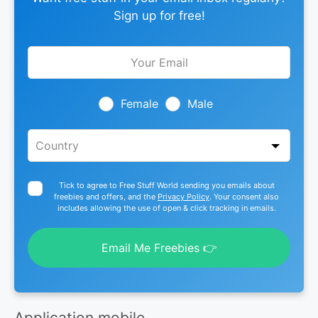
Sign up for free!
Leave
this
field
blank
Female
Male
Tick to agree to Free Stuff World sending you emails about
freebies and offers, and the
Privacy Policy
. Your consent also
includes allowing the use of open & click tracking in emails.
Email Me Freebies 👉
Application mobile