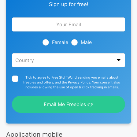
Sign up for free!
Leave
this
field
blank
Female
Male
Tick to agree to Free Stuff World sending you emails about
freebies and offers, and the
Privacy Policy
. Your consent also
includes allowing the use of open & click tracking in emails.
Email Me Freebies 👉
Application mobile