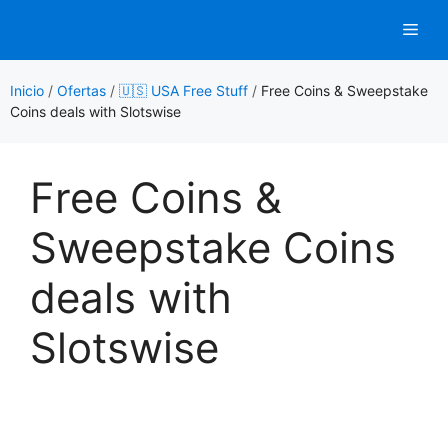
Saltar
Men
al
contenido
Inicio
/
Ofertas
/
🇺🇸 USA Free Stuff
/
Free Coins & Sweepstake
Coins deals with Slotswise
Free Coins &
Sweepstake Coins
deals with
Slotswise