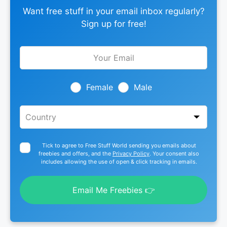
Want free stuff in your email inbox regularly?
Sign up for free!
Leave
this
field
blank
Female
Male
Tick to agree to Free Stuff World sending you emails about
freebies and offers, and the
Privacy Policy
. Your consent also
includes allowing the use of open & click tracking in emails.
Email Me Freebies 👉