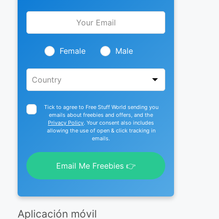
Leave
this
field
blank
Female
Male
Tick to agree to Free Stuff World sending you
emails about freebies and offers, and the
Privacy Policy
. Your consent also includes
allowing the use of open & click tracking in
emails.
Email Me Freebies 👉
Aplicación móvil