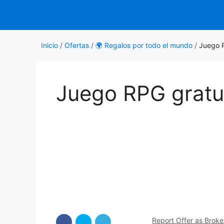
Saltar
al
contenido
Inicio
/
Ofertas
/
🌍 Regalos por todo el mundo
/
Juego R
Juego RPG gratui
Report Offer as Brok