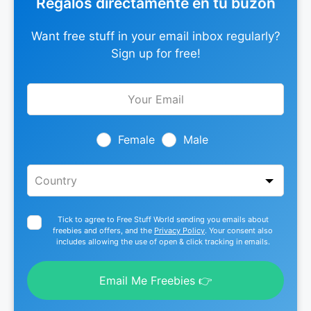
Regalos directamente en tu buzón
Want free stuff in your email inbox regularly?
Sign up for free!
Leave
this
field
blank
Female
Male
Tick to agree to Free Stuff World sending you emails about
freebies and offers, and the
Privacy Policy
. Your consent also
includes allowing the use of open & click tracking in emails.
Email Me Freebies 👉